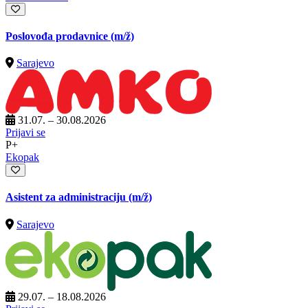
Poslovođa prodavnice
(m/ž)
Sarajevo
31.07. – 30.08.2026
Prijavi se
P+
Ekopak
Asistent za administraciju
(m/ž)
Sarajevo
29.07. – 18.08.2026