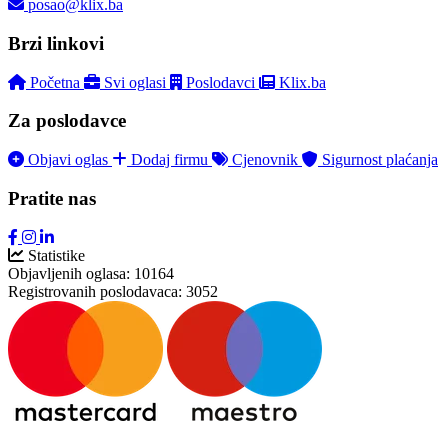
posao@klix.ba
Brzi linkovi
Početna
Svi oglasi
Poslodavci
Klix.ba
Za poslodavce
Objavi oglas
Dodaj firmu
Cjenovnik
Sigurnost plaćanja
Pratite nas
Statistike
Objavljenih oglasa:
10164
Registrovanih poslodavaca:
3052