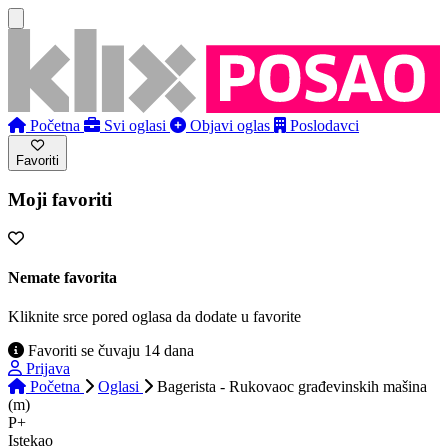
Početna
Svi oglasi
Objavi oglas
Poslodavci
Favoriti
Moji favoriti
Nemate favorita
Kliknite srce pored oglasa da dodate u favorite
Favoriti se čuvaju 14 dana
Prijava
Početna
Oglasi
Bagerista - Rukovaoc građevinskih mašina
(m)
P+
Istekao