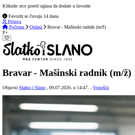
Kliknite srce pored oglasa da dodate u favorite
Favoriti se čuvaju 14 dana
Prijava
Početna
Oglasi
Bravar - Mašinski radnik (m/ž)
P+
Bravar - Mašinski radnik
(m/ž)
Objavio
Slatko i Slano
, 09.07.2026. u 14:47. -
Vogošća