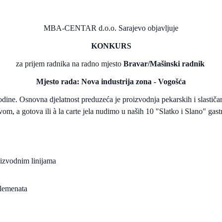
MBA-CENTAR d.o.o. Sarajevo objavljuje
KONKURS
za prijem radnika na radno mjesto
Bravar/Mašinski radnik
Mjesto rada: Nova industrija zona - Vogošća
e. Osnovna djelatnost preduzeća je proizvodnja pekarskih i slastiča
tvom, a gotova ili à la carte jela nudimo u naših 10 "Slatko i Slano" gast
oizvodnim linijama
elemenata