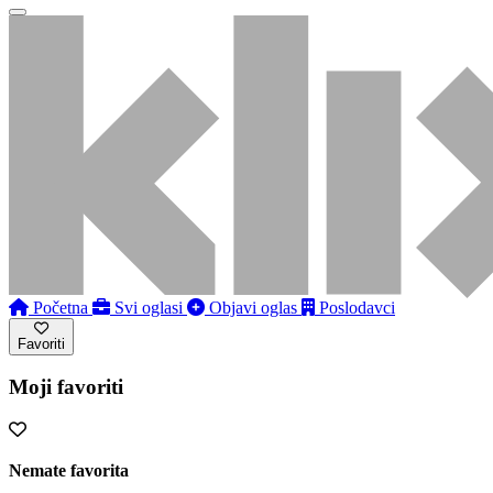
Početna
Svi oglasi
Objavi oglas
Poslodavci
Favoriti
Moji favoriti
Nemate favorita