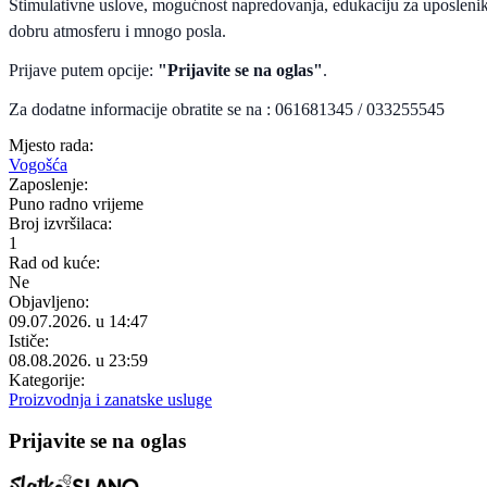
Stimulativne uslove, mogućnost napredovanja, edukaciju za uposlenik
dobru atmosferu i mnogo posla.
Prijave putem opcije:
"Prijavite se na oglas"
.
Za dodatne informacije obratite se na : 061681345 / 033255545
Mjesto rada:
Vogošća
Zaposlenje:
Puno radno vrijeme
Broj izvršilaca:
1
Rad od kuće:
Ne
Objavljeno:
09.07.2026. u 14:47
Ističe:
08.08.2026. u 23:59
Kategorije:
Proizvodnja i zanatske usluge
Prijavite se na oglas