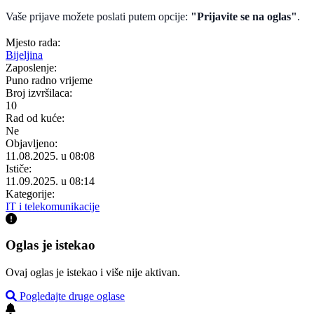
Vaše prijave možete poslati putem opcije:
"Prijavite se na oglas"
.
Mjesto rada:
Bijeljina
Zaposlenje:
Puno radno vrijeme
Broj izvršilaca:
10
Rad od kuće:
Ne
Objavljeno:
11.08.2025. u 08:08
Ističe:
11.09.2025. u 08:14
Kategorije:
IT i telekomunikacije
Oglas je istekao
Ovaj oglas je istekao i više nije aktivan.
Pogledajte druge oglase