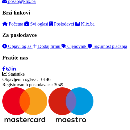
posao@klix.ba
Brzi linkovi
Početna
Svi oglasi
Poslodavci
Klix.ba
Za poslodavce
Objavi oglas
Dodaj firmu
Cjenovnik
Sigurnost plaćanja
Pratite nas
Statistike
Objavljenih oglasa:
10146
Registrovanih poslodavaca:
3049