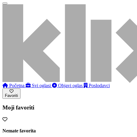
Početna
Svi oglasi
Objavi oglas
Poslodavci
Favoriti
Moji favoriti
Nemate favorita