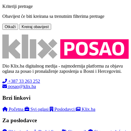
Kriteriji pretrage
Obavijest će biti kreirana sa trenutnim filterima pretrage
Otkaži
Kreiraj obavijest
Dio Klix.ba digitalnog medija - najmodernija platforma za objavu
oglasa za posao i pronalaženje zaposlenja u Bosni i Hercegovini.
+387 33 263 252
posao@klix.ba
Brzi linkovi
Početna
Svi oglasi
Poslodavci
Klix.ba
Za poslodavce