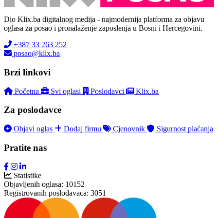
Dio Klix.ba digitalnog medija - najmodernija platforma za objavu
oglasa za posao i pronalaženje zaposlenja u Bosni i Hercegovini.
+387 33 263 252
posao@klix.ba
Brzi linkovi
Početna
Svi oglasi
Poslodavci
Klix.ba
Za poslodavce
Objavi oglas
Dodaj firmu
Cjenovnik
Sigurnost plaćanja
Pratite nas
Statistike
Objavljenih oglasa:
10152
Registrovanih poslodavaca:
3051