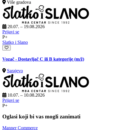
Više gradova
20.07. – 19.08.2026
Prijavi se
P+
Slatko i Slano
Vozač - Dostavljač C ili B kategorije
(m/ž)
Sarajevo
10.07. – 10.08.2026
Prijavi se
P+
Oglasi koji bi vas mogli zanimati
Manner Commerce