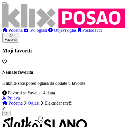
Početna
Svi oglasi
Objavi oglas
Poslodavci
Favoriti
Moji favoriti
Nemate favorita
Kliknite srce pored oglasa da dodate u favorite
Favoriti se čuvaju 14 dana
Prijava
Početna
Oglasi
Električar (m/ž)
P+