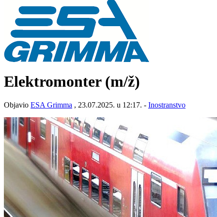
Elektromonter
(m/ž)
Objavio
ESA Grimma
, 23.07.2025. u 12:17. -
Inostranstvo