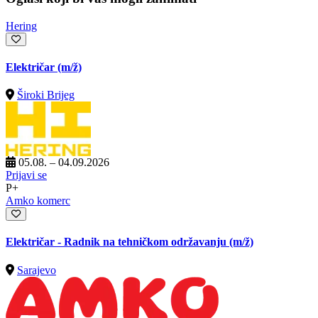
Hering
Električar
(m/ž)
Široki Brijeg
05.08. – 04.09.2026
Prijavi se
P+
Amko komerc
Električar - Radnik na tehničkom održavanju
(m/ž)
Sarajevo