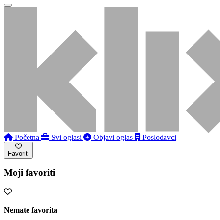
Početna
Svi oglasi
Objavi oglas
Poslodavci
Favoriti
Moji favoriti
Nemate favorita