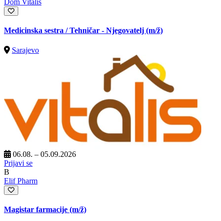
Dom Vitalis
Medicinska sestra / Tehničar - Njegovatelj
(m/ž)
Sarajevo
06.08. – 05.09.2026
Prijavi se
B
Elif Pharm
Magistar farmacije
(m/ž)