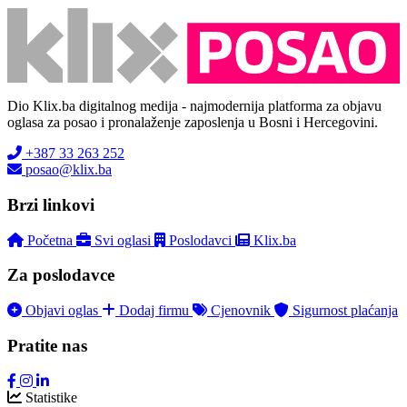
Dio Klix.ba digitalnog medija - najmodernija platforma za objavu
oglasa za posao i pronalaženje zaposlenja u Bosni i Hercegovini.
+387 33 263 252
posao@klix.ba
Brzi linkovi
Početna
Svi oglasi
Poslodavci
Klix.ba
Za poslodavce
Objavi oglas
Dodaj firmu
Cjenovnik
Sigurnost plaćanja
Pratite nas
Statistike