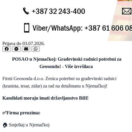
Prijava do 03.07.2026.
POSAO u Njemačkoj: Građevinski radnici potrebni za
Geosondu! - Više izvršilaca
Firmi Geosonda d.o.o. Zenica potrebni su građevinski radnici
(kranista, tesar, zidar) za rad na deta
šman
u u Njemačkoj!
Kandidati moraju imati državljanstvo BiH!
✅
Firma preuzima:
🏠
Smještaj u Njemačkoj