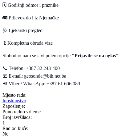
🗓
️
Godišnji odmor i praznike
🚌
Prijevoz do i iz Njemačke
🩺
Ljekarski pregled
📄
Kompletna obrada vize
Slobodno nam se javi putem opcije
"Prijavite se na oglas"
.
📞
Telefon: +387 32 243-400
📧
E-mail:
geosonda@bih.net.ba
📲
Viber / WhatsApp: +387 61 606 089
Mjesto rada:
Inostranstvo
Zaposlenje:
Puno radno vrijeme
Broj izvršilaca:
1
Rad od kuće:
Ne