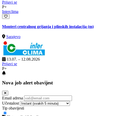
Prijavi se
P+
Interclima
Monteri centralnog grijanja i plinskih instalacija (m)
Sarajevo
13.07. – 12.08.2026
Prijavi se
P+
Nova job alert obavijest
Email adresa
Učestalost
Tip obavijesti