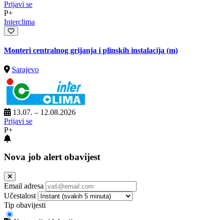
Prijavi se
P+
Interclima
Monteri centralnog grijanja i plinskih instalacija (m)
Sarajevo
13.07. – 12.08.2026
Prijavi se
P+
Nova job alert obavijest
Email adresa
Učestalost
Tip obavijesti