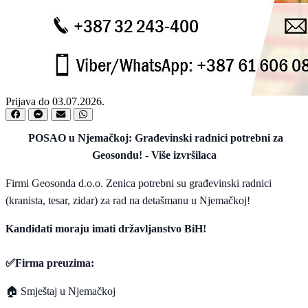
Prijava do 03.07.2026.
POSAO u Njemačkoj: Građevinski radnici potrebni za
Geosondu! - Više izvršilaca
Firmi Geosonda d.o.o. Zenica potrebni su građevinski radnici
(kranista, tesar, zidar) za rad na deta
šman
u u Njemačkoj!
Kandidati moraju imati državljanstvo BiH!
✅
Firma preuzima:
🏠
Smještaj u Njemačkoj