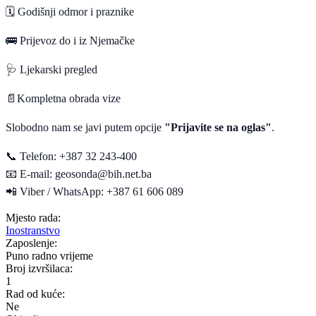
🗓
️
Godišnji odmor i praznike
🚌
Prijevoz do i iz Njemačke
🩺
Ljekarski pregled
📄
Kompletna obrada vize
Slobodno nam se javi putem opcije
"Prijavite se na oglas"
.
📞
Telefon: +387 32 243-400
📧
E-mail:
geosonda@bih.net.ba
📲
Viber / WhatsApp: +387 61 606 089
Mjesto rada:
Inostranstvo
Zaposlenje:
Puno radno vrijeme
Broj izvršilaca:
1
Rad od kuće:
Ne