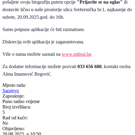
pošaljete svoju biografiju putem opcije
"Prijavite se na oglas"
ili
dostavite lično u naše prostorije ulica Srebrenička br.1, najkasnije do
subote, 20.09.2025.god. do 16h.
Samo potpune aplikacije će biti razmatrane.
Diskrecija svih aplikacija je zagarantovana.
Više o nama možete saznati na
www.mibral.ba
Za dodatne informacije možete pozvati
033 656 680
, kontakt osoba
Alma Imamović Begović.
Mjesto rada:
Sarajevo
Zaposlenje:
Puno radno vrijeme
Broj izvršilaca:
5
Rad od kuće:
Ne
Objavljeno:
20.08.2025. u 10:50