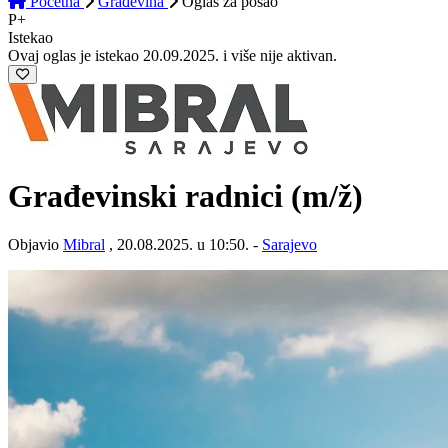
Početna
Građevina
Oglas
za posao
P+
Istekao
Ovaj oglas je istekao 20.09.2025. i više nije aktivan.
Građevinski radnici
(m/ž)
Objavio
Mibral
, 20.08.2025. u 10:50. -
Sarajevo