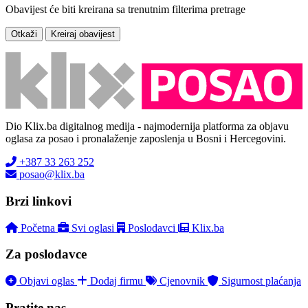
Obavijest će biti kreirana sa trenutnim filterima pretrage
Otkaži
Kreiraj obavijest
Dio Klix.ba digitalnog medija - najmodernija platforma za objavu
oglasa za posao i pronalaženje zaposlenja u Bosni i Hercegovini.
+387 33 263 252
posao@klix.ba
Brzi linkovi
Početna
Svi oglasi
Poslodavci
Klix.ba
Za poslodavce
Objavi oglas
Dodaj firmu
Cjenovnik
Sigurnost plaćanja
Pratite nas