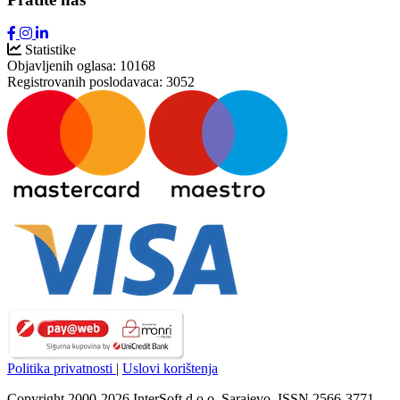
Statistike
Objavljenih oglasa:
10168
Registrovanih poslodavaca:
3052
Politika privatnosti
|
Uslovi korištenja
Copyright 2000-2026 InterSoft d.o.o. Sarajevo. ISSN 2566-3771.