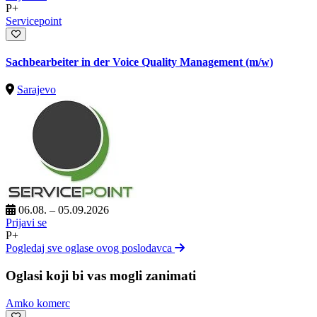
P+
Servicepoint
Sachbearbeiter in der Voice Quality Management (m/w)
Sarajevo
06.08. – 05.09.2026
Prijavi se
P+
Pogledaj sve oglase ovog poslodavca
Oglasi koji bi vas mogli zanimati
Amko komerc