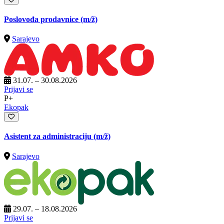
Poslovođa prodavnice
(m/ž)
Sarajevo
31.07. – 30.08.2026
Prijavi se
P+
Ekopak
Asistent za administraciju
(m/ž)
Sarajevo
29.07. – 18.08.2026
Prijavi se