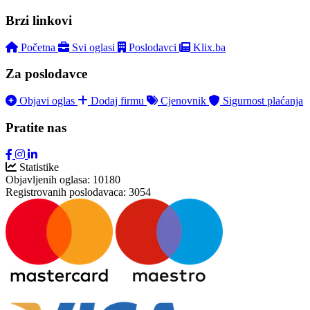
Brzi linkovi
Početna
Svi oglasi
Poslodavci
Klix.ba
Za poslodavce
Objavi oglas
Dodaj firmu
Cjenovnik
Sigurnost plaćanja
Pratite nas
Statistike
Objavljenih oglasa:
10180
Registrovanih poslodavaca:
3054