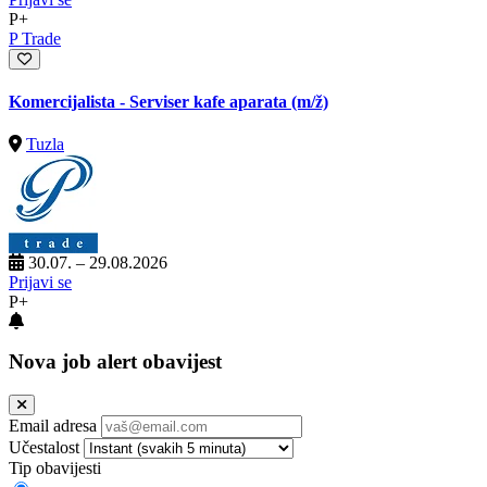
P+
P Trade
Komercijalista - Serviser kafe aparata
(m/ž)
Tuzla
30.07. – 29.08.2026
Prijavi se
P+
Nova job alert obavijest
Email adresa
Učestalost
Tip obavijesti