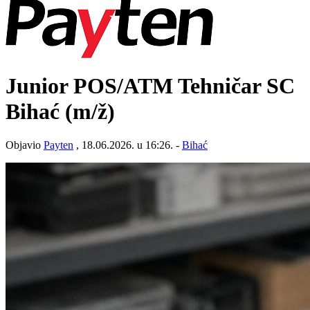
Junior POS/ATM Tehničar SC
Bihać
(m/ž)
Objavio
Payten
, 18.06.2026. u 16:26. -
Bihać