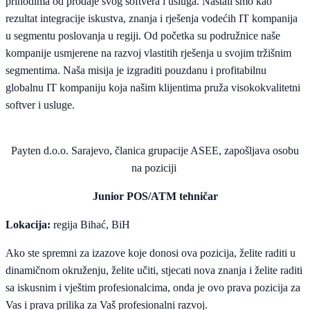
prihodima od prodaje svog softvera i usluga. Nastali smo kao
rezultat integracije iskustva, znanja i rješenja vodećih IT kompanija
u segmentu poslovanja u regiji. Od početka su podružnice naše
kompanije usmjerene na razvoj vlastitih rješenja u svojim tržišnim
segmentima. Naša misija je izgraditi pouzdanu i profitabilnu
globalnu IT kompaniju koja našim klijentima pruža visokokvalitetni
softver i usluge.
Payten d.o.o. Sarajevo, članica grupacije ASEE, zapošljava osobu
na poziciji
Junior POS/ATM tehničar
Lokacija:
regija Bihać, BiH
Ako ste spremni za izazove koje donosi ova pozicija, želite raditi u
dinamičnom okruženju, želite učiti, stjecati nova znanja i želite raditi
sa iskusnim i vještim profesionalcima, onda je ovo prava pozicija za
Vas i prava prilika za Vaš profesionalni razvoj.