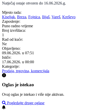
Natječaj ostaje otvoren do 16.06.2026.g.
Mjesto rada:
Kiseljak
,
Breza
,
Fojnica
,
Ilijaš
,
Vareš
,
Kreševo
Zaposlenje:
Puno radno vrijeme
Broj izvršilaca:
1
Rad od kuće:
Ne
Objavljeno:
09.06.2026. u 07:51
Ističe:
17.06.2026. u 00:00
Kategorije:
Prodaja, trgovina, komercijala
Oglas je istekao
Ovaj oglas je istekao i više nije aktivan.
Pogledajte druge oglase