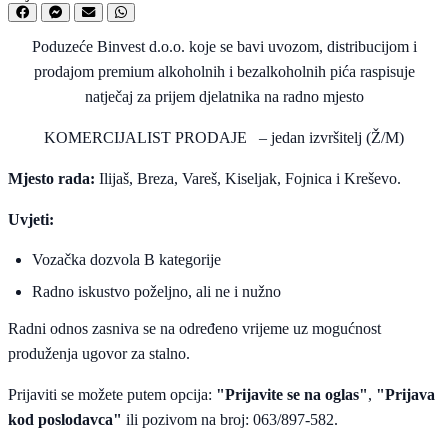
Poduzeće Binvest d.o.o. koje se bavi uvozom, distribucijom i
prodajom premium alkoholnih i bezalkoholnih pića raspisuje
natječaj za prijem djelatnika na radno mjesto
KOMERCIJALIST PRODAJE – jedan izvršitelj (Ž/M)
Mjesto rada:
Ilijaš, Breza, Vareš, Kiseljak, Fojnica i Kreševo.
Uvjeti:
Vozačka dozvola B kategorije
Radno iskustvo poželjno, ali ne i nužno
Radni odnos zasniva se na određeno vrijeme uz mogućnost
produženja ugovor za stalno.
Prijaviti se možete putem opcija:
"Prijavite se na oglas"
,
"Prijava
kod poslodavca"
ili pozivom na broj: 063/897-582.