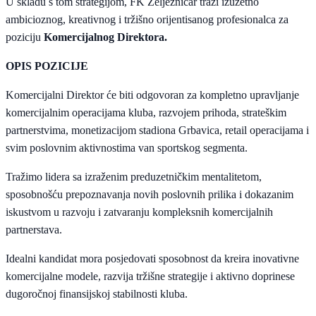
U skladu s tom strategijom, FK Željezničar traži izuzetno
ambicioznog, kreativnog i tržišno orijentisanog profesionalca za
poziciju
Komercijalnog Direktora.
OPIS POZICIJE
Komercijalni Direktor će biti odgovoran za kompletno upravljanje
komercijalnim operacijama kluba, razvojem prihoda, strateškim
partnerstvima, monetizacijom stadiona Grbavica, retail operacijama i
svim poslovnim aktivnostima van sportskog segmenta.
Tražimo lidera sa izraženim preduzetničkim mentalitetom,
sposobnošću prepoznavanja novih poslovnih prilika i dokazanim
iskustvom u razvoju i zatvaranju kompleksnih komercijalnih
partnerstava.
Idealni kandidat mora posjedovati sposobnost da kreira inovativne
komercijalne modele, razvija tržišne strategije i aktivno doprinese
dugoročnoj finansijskoj stabilnosti kluba.