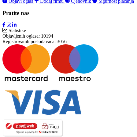
Objavi oglas
Dodaj firmu
Cjenovnik
Sigurnost plaćanja
Pratite nas
Statistike
Objavljenih oglasa:
10194
Registrovanih poslodavaca:
3056