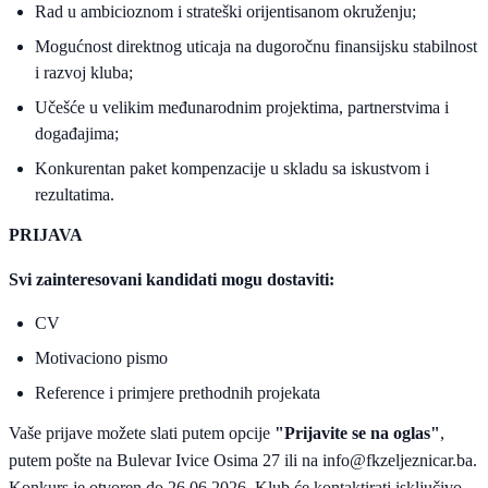
Rad u ambicioznom i strateški orijentisanom okruženju;
Mogućnost direktnog uticaja na dugoročnu finansijsku stabilnost
i razvoj kluba;
Učešće u velikim međunarodnim projektima, partnerstvima i
događajima;
Konkurentan paket kompenzacije u skladu sa iskustvom i
rezultatima.
PRIJAVA
Svi zainteresovani kandidati mogu dostaviti:
CV
Motivaciono pismo
Reference i primjere prethodnih projekata
Vaše prijave možete slati putem opcije
"Prijavite se na oglas"
,
putem pošte na Bulevar Ivice Osima 27 ili na
info@fkzeljeznicar.ba
.
Konkurs je otvoren do 26.06.2026. Klub će kontaktirati isključivo