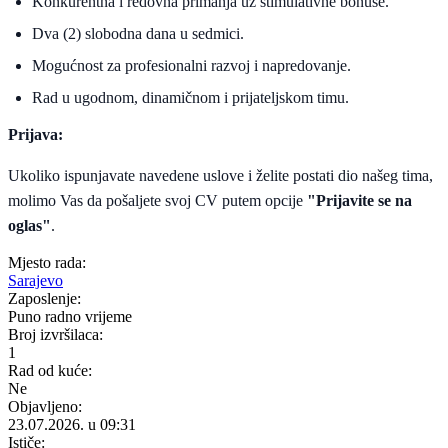
​Konkurentna i redovna primanja uz stimulativne bonuse.
​Dva (2) slobodna dana u sedmici.
​Mogućnost za profesionalni razvoj i napredovanje.
​Rad u ugodnom, dinamičnom i prijateljskom timu.
Prijava:
Ukoliko ispunjavate navedene uslove i želite postati dio našeg tima,
molimo Vas da pošaljete svoj CV putem opcije
"Prijavite se na
oglas"
.
Mjesto rada:
Sarajevo
Zaposlenje:
Puno radno vrijeme
Broj izvršilaca:
1
Rad od kuće:
Ne
Objavljeno:
23.07.2026. u 09:31
Ističe: