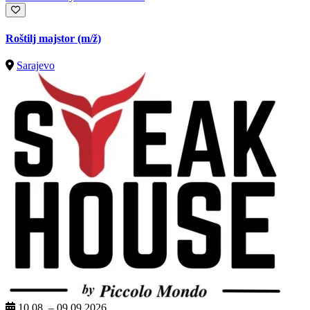
Roštilj majstor
(m/ž)
Sarajevo
10.08. – 09.09.2026