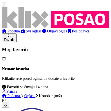
Početna
Svi oglasi
Objavi oglas
Poslodavci
Favoriti
Moji favoriti
Nemate favorita
Kliknite srce pored oglasa da dodate u favorite
Favoriti se čuvaju 14 dana
Prijava
Početna
Oglasi
Konobar (m/ž)
P+