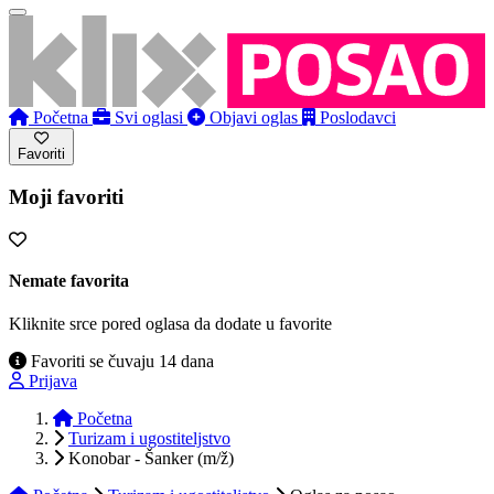
Početna
Svi oglasi
Objavi oglas
Poslodavci
Favoriti
Moji favoriti
Nemate favorita
Kliknite srce pored oglasa da dodate u favorite
Favoriti se čuvaju 14 dana
Prijava
Početna
Turizam i ugostiteljstvo
Konobar - Šanker (m/ž)