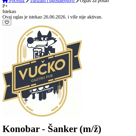
Početna
Turizam i ugostiteljstvo
Oglas
za posao
P+
Istekao
Ovaj oglas je istekao 26.06.2026. i više nije aktivan.
Konobar - Šanker
(m/ž)