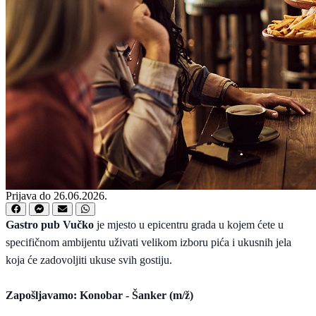
Prijava do 26.06.2026.
Gastro pub Vučko
je mjesto u epicentru grada u kojem ćete u
specifičnom ambijentu uživati velikom izboru pića i ukusnih jela
koja će zadovoljiti ukuse svih gostiju.
Zapošljavamo:
Konobar - Šanker (m/ž)