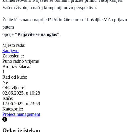
Zainteresovani? Prijavite se odmah i pružite priliku Vašoj karijeri,
Vašem životu, a našoj kompaniji novu perspektivu.
Želite ići s nama naprijed? Pridružite nam se! Pošaljite Vašu prijavu
putem
opcije
"Prijavite se na oglas"
.
Mjesto rada:
Sarajevo
Zaposlenje:
Puno radno vrijeme
Broj izvršilaca:
1
Rad od kuće:
Ne
Objavljeno:
02.06.2025. u 10:28
Ističe:
17.06.2025. u 23:59
Kategorije:
Project management
Oglas je istekao