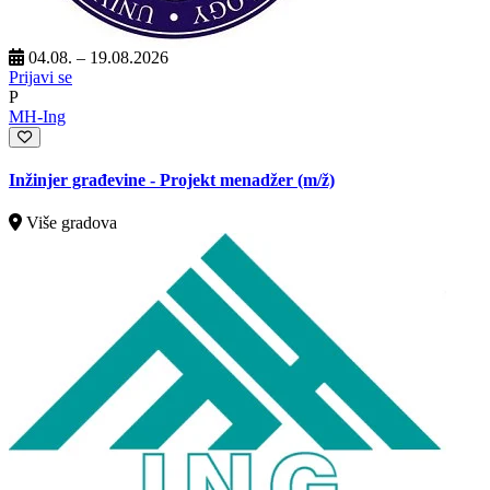
04.08. – 19.08.2026
Prijavi se
P
MH-Ing
Inžinjer građevine - Projekt menadžer
(m/ž)
Više gradova