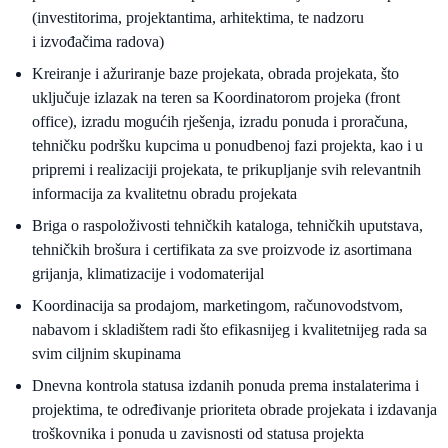
(investitorima, projektantima, arhitektima, te nadzoru
i izvođačima radova)
Kreiranje i ažuriranje baze projekata, obrada projekata, što
uključuje izlazak na teren sa Koordinatorom projeka (front
office), izradu mogućih rješenja, izradu ponuda i proračuna,
tehničku podršku kupcima u ponudbenoj fazi projekta, kao i u
pripremi i realizaciji projekata, te prikupljanje svih relevantnih
informacija za kvalitetnu obradu projekata
Briga o raspoloživosti tehničkih kataloga, tehničkih uputstava,
tehničkih brošura i certifikata za sve proizvode iz asortimana
grijanja, klimatizacije i vodomaterijal
Koordinacija sa prodajom, marketingom, računovodstvom,
nabavom i skladištem radi što efikasnijeg i kvalitetnijeg rada sa
svim ciljnim skupinama
Dnevna kontrola statusa izdanih ponuda prema instalaterima i
projektima, te određivanje prioriteta obrade projekata i izdavanja
troškovnika i ponuda u zavisnosti od statusa projekta