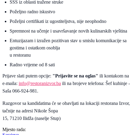
SSS iz oblasti tražene struke
Poželjno radno iskustvo
Poželjni certifikati iz ugostiteljstva, nije neophodno
Spremnost na učenje i usavršavanje novih kulinarskih vještina
Entuzijazam i izražen pozitivan stav u smislu komunikacije sa
gostima i ostatkom osoblja
u restoranu
Radno vrijeme od 8 sati
Prijave slati putem opcije:
"Prijavite se na oglas"
ili kontakom na
e-maila:
info@restoranizvor.ba
ili na brojeve telefona: Šef kuhinje -
Saša 066-924-981.
Razgovor sa kandidatima će se obavljati na lokaciji restorana Izvor,
tačnije na adresi Nikole Šopa
15, 71210 Ilidža (naselje Stup)
Mjesto rada:
Sarajevo