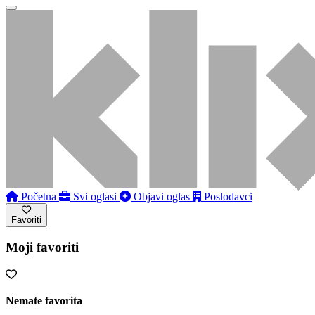
Početna
Svi oglasi
Objavi oglas
Poslodavci
Favoriti
Moji favoriti
Nemate favorita