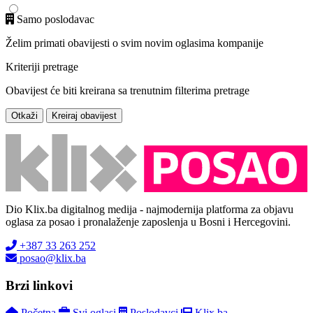
Samo poslodavac
Želim primati obavijesti o svim novim oglasima kompanije
Kriteriji pretrage
Obavijest će biti kreirana sa trenutnim filterima pretrage
Otkaži
Kreiraj obavijest
Dio Klix.ba digitalnog medija - najmodernija platforma za objavu
oglasa za posao i pronalaženje zaposlenja u Bosni i Hercegovini.
+387 33 263 252
posao@klix.ba
Brzi linkovi
Početna
Svi oglasi
Poslodavci
Klix.ba