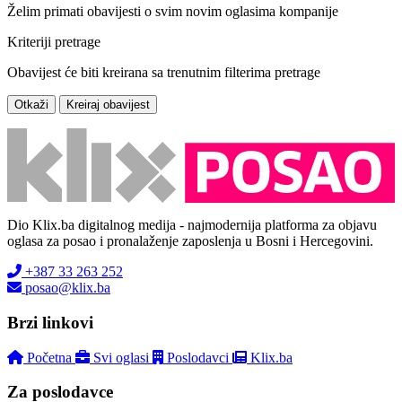
Želim primati obavijesti o svim novim oglasima kompanije
Kriteriji pretrage
Obavijest će biti kreirana sa trenutnim filterima pretrage
Otkaži
Kreiraj obavijest
Dio Klix.ba digitalnog medija - najmodernija platforma za objavu
oglasa za posao i pronalaženje zaposlenja u Bosni i Hercegovini.
+387 33 263 252
posao@klix.ba
Brzi linkovi
Početna
Svi oglasi
Poslodavci
Klix.ba
Za poslodavce