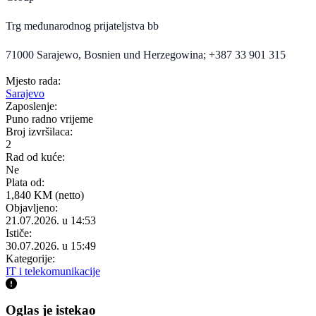
Trg međunarodnog prijateljstva bb
71000 Sarajewo, Bosnien und Herzegowina; +387 33 901 315
Mjesto rada:
Sarajevo
Zaposlenje:
Puno radno vrijeme
Broj izvršilaca:
2
Rad od kuće:
Ne
Plata od:
1,840 KM (netto)
Objavljeno:
21.07.2026. u 14:53
Ističe:
30.07.2026. u 15:49
Kategorije:
IT i telekomunikacije
Oglas je istekao