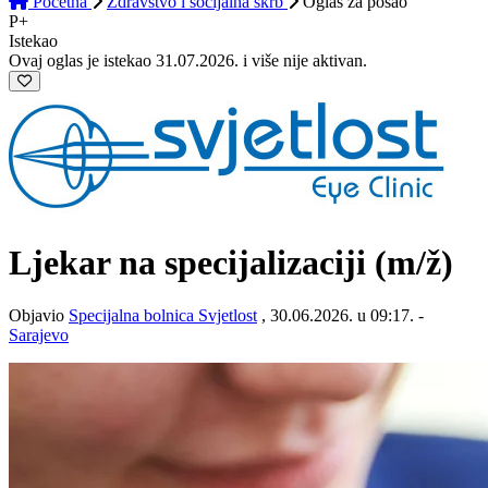
Početna
Zdravstvo i socijalna skrb
Oglas
za posao
P+
Istekao
Ovaj oglas je istekao 31.07.2026. i više nije aktivan.
Ljekar na specijalizaciji
(m/ž)
Objavio
Specijalna bolnica Svjetlost
, 30.06.2026. u 09:17. -
Sarajevo