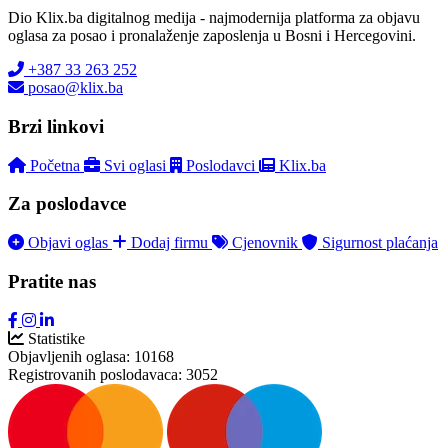
Dio Klix.ba digitalnog medija - najmodernija platforma za objavu
oglasa za posao i pronalaženje zaposlenja u Bosni i Hercegovini.
+387 33 263 252
posao@klix.ba
Brzi linkovi
Početna
Svi oglasi
Poslodavci
Klix.ba
Za poslodavce
Objavi oglas
Dodaj firmu
Cjenovnik
Sigurnost plaćanja
Pratite nas
Statistike
Objavljenih oglasa:
10168
Registrovanih poslodavaca:
3052