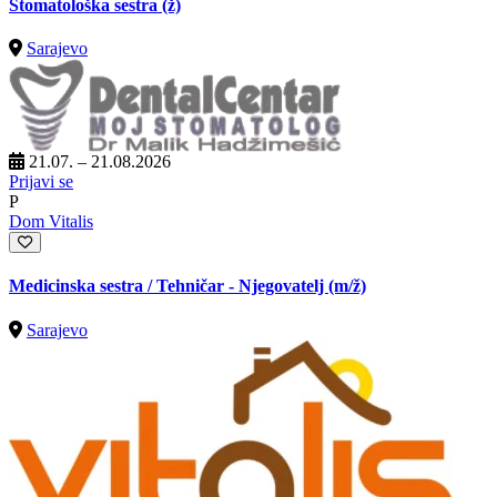
Stomatološka sestra (ž)
Sarajevo
21.07. – 21.08.2026
Prijavi se
P
Dom Vitalis
Medicinska sestra / Tehničar - Njegovatelj
(m/ž)
Sarajevo