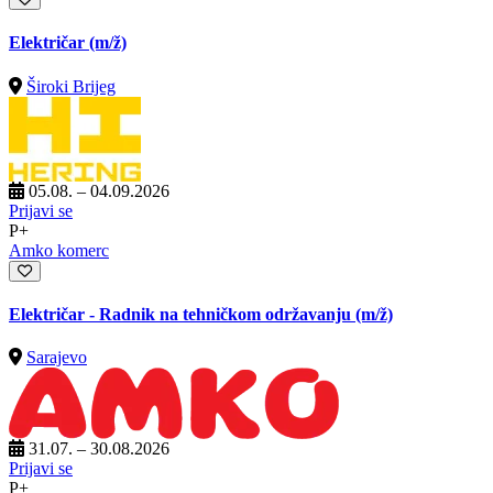
Električar
(m/ž)
Široki Brijeg
05.08. – 04.09.2026
Prijavi se
P+
Amko komerc
Električar - Radnik na tehničkom održavanju
(m/ž)
Sarajevo
31.07. – 30.08.2026
Prijavi se
P+