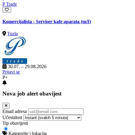
P Trade
Komercijalista - Serviser kafe aparata
(m/ž)
Tuzla
30.07. – 29.08.2026
Prijavi se
P+
Nova job alert obavijest
Email adresa
Učestalost
Tip obavijesti
Kategorije i lokacija