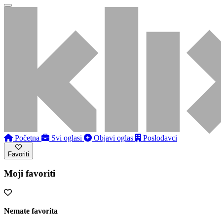
Početna
Svi oglasi
Objavi oglas
Poslodavci
Favoriti
Moji favoriti
Nemate favorita