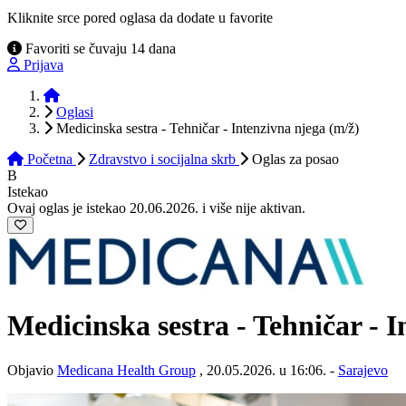
Kliknite srce pored oglasa da dodate u favorite
Favoriti se čuvaju 14 dana
Prijava
Početna
Oglasi
Medicinska sestra - Tehničar - Intenzivna njega (m/ž)
Početna
Zdravstvo i socijalna skrb
Oglas
za posao
B
Istekao
Ovaj oglas je istekao 20.06.2026. i više nije aktivan.
Medicinska sestra - Tehničar - 
Objavio
Medicana Health Group
, 20.05.2026. u 16:06. -
Sarajevo