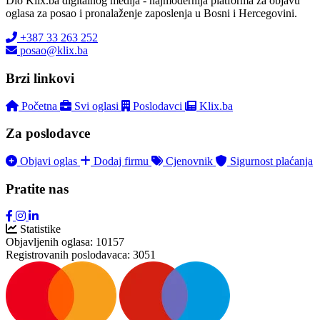
Dio Klix.ba digitalnog medija - najmodernija platforma za objavu
oglasa za posao i pronalaženje zaposlenja u Bosni i Hercegovini.
+387 33 263 252
posao@klix.ba
Brzi linkovi
Početna
Svi oglasi
Poslodavci
Klix.ba
Za poslodavce
Objavi oglas
Dodaj firmu
Cjenovnik
Sigurnost plaćanja
Pratite nas
Statistike
Objavljenih oglasa:
10157
Registrovanih poslodavaca:
3051