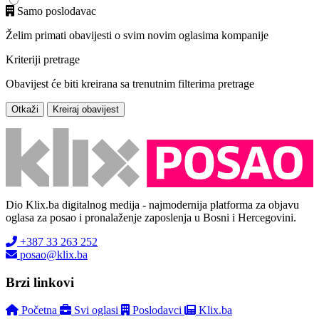
Samo poslodavac
Želim primati obavijesti o svim novim oglasima kompanije
Kriteriji pretrage
Obavijest će biti kreirana sa trenutnim filterima pretrage
Otkaži
Kreiraj obavijest
Dio Klix.ba digitalnog medija - najmodernija platforma za objavu
oglasa za posao i pronalaženje zaposlenja u Bosni i Hercegovini.
+387 33 263 252
posao@klix.ba
Brzi linkovi
Početna
Svi oglasi
Poslodavci
Klix.ba