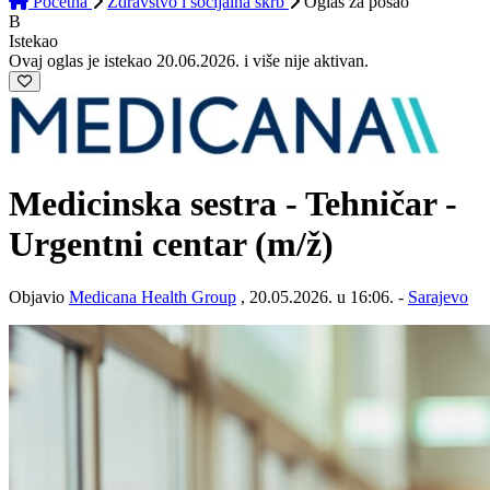
Početna
Zdravstvo i socijalna skrb
Oglas
za posao
B
Istekao
Ovaj oglas je istekao 20.06.2026. i više nije aktivan.
Medicinska sestra - Tehničar -
Urgentni centar
(m/ž)
Objavio
Medicana Health Group
, 20.05.2026. u 16:06. -
Sarajevo