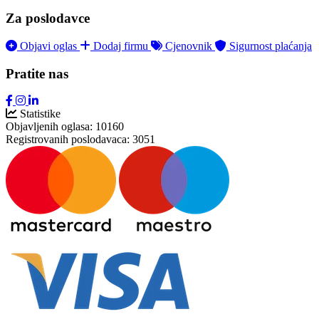
Za poslodavce
Objavi oglas
Dodaj firmu
Cjenovnik
Sigurnost plaćanja
Pratite nas
Statistike
Objavljenih oglasa:
10160
Registrovanih poslodavaca:
3051