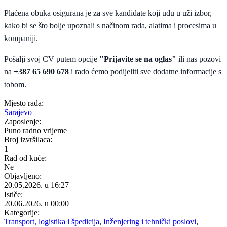
Plaćena obuka osigurana je za sve kandidate koji uđu u uži izbor,
kako bi se što bolje upoznali s načinom rada, alatima i procesima u
kompaniji.
Pošalji svoj CV putem opcije
"Prijavite se na oglas"
ili nas pozovi
na
+387 65 690 678
i rado ćemo podijeliti sve dodatne informacije s
tobom.
Mjesto rada:
Sarajevo
Zaposlenje:
Puno radno vrijeme
Broj izvršilaca:
1
Rad od kuće:
Ne
Objavljeno:
20.05.2026. u 16:27
Ističe:
20.06.2026. u 00:00
Kategorije:
Transport, logistika i špedicija
,
Inženjering i tehnički poslovi
,