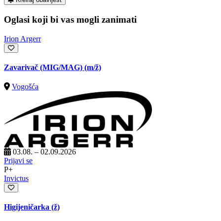
Oglasi koji bi vas mogli zanimati
Irion Argerr
Zavarivač (MIG/MAG)
(m/ž)
Vogošća
03.08. – 02.09.2026
Prijavi se
P+
Invictus
Higijeničarka (ž)