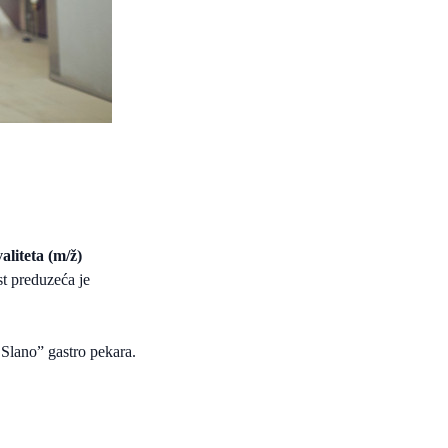
liteta (m/ž)
t preduzeća je
 Slano” gastro pekara.