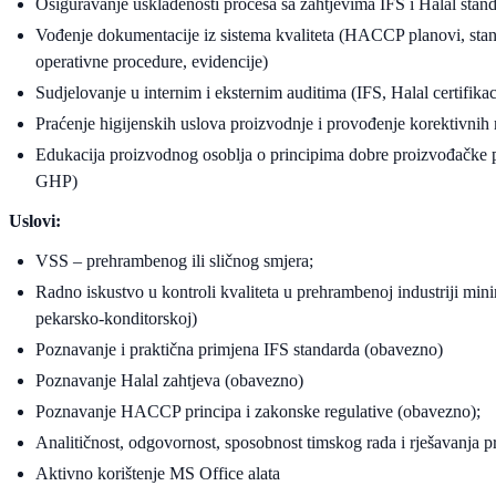
Osiguravanje usklađenosti procesa sa zahtjevima IFS i Halal stan
Vođenje dokumentacije iz sistema kvaliteta (HACCP planovi, sta
operativne procedure, evidencije)
Sudjelovanje u internim i eksternim auditima (IFS, Halal certifikac
Praćenje higijenskih uslova proizvodnje i provođenje korektivnih
Edukacija proizvodnog osoblja o principima dobre proizvođačke
GHP)
Uslovi:
VSS – prehrambenog ili sličnog smjera;
Radno iskustvo u kontroli kvaliteta u prehrambenoj industriji mi
pekarsko-konditorskoj)
Poznavanje i praktična primjena IFS standarda (obavezno)
Poznavanje Halal zahtjeva (obavezno)
Poznavanje HACCP principa i zakonske regulative (obavezno);
Analitičnost, odgovornost, sposobnost timskog rada i rješavanja 
Aktivno korištenje MS Office alata