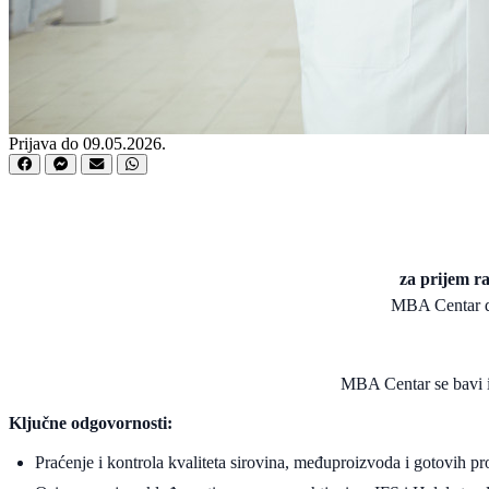
Prijava do 09.05.2026.
za prijem r
MBA Centar d.
MBA Centar se bavi i 
Ključne odgovornosti:
Praćenje i kontrola kvaliteta sirovina, međuproizvoda i gotovih p