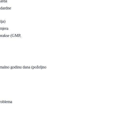
darda
ndardne
ija)
 mjera
 prakse (GMP,
nimalno godinu dana (poželjno
problema