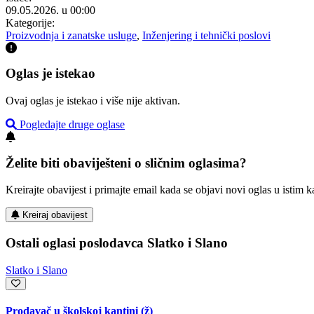
09.05.2026. u 00:00
Kategorije:
Proizvodnja i zanatske usluge
,
Inženjering i tehnički poslovi
Oglas je istekao
Ovaj oglas je istekao i više nije aktivan.
Pogledajte druge oglase
Želite biti obaviješteni o sličnim oglasima?
Kreirajte obavijest i primajte email kada se objavi novi oglas u istim ka
Kreiraj obavijest
Ostali oglasi poslodavca Slatko i Slano
Slatko i Slano
Prodavač u školskoj kantini (ž)