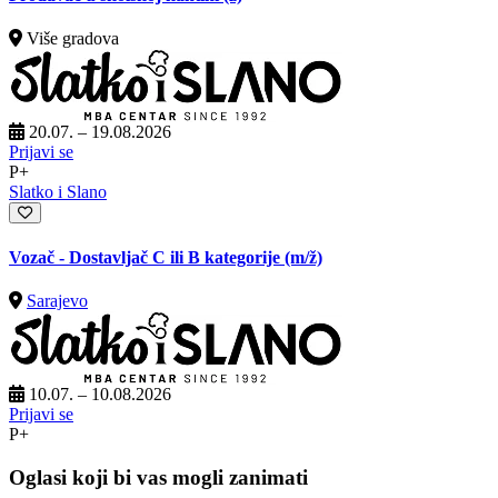
Više gradova
20.07. – 19.08.2026
Prijavi se
P+
Slatko i Slano
Vozač - Dostavljač C ili B kategorije
(m/ž)
Sarajevo
10.07. – 10.08.2026
Prijavi se
P+
Oglasi koji bi vas mogli zanimati