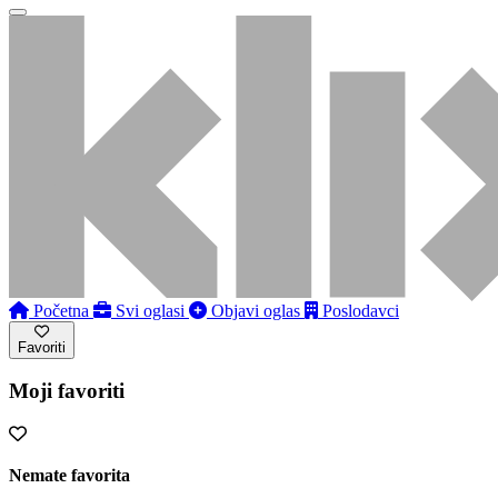
Početna
Svi oglasi
Objavi oglas
Poslodavci
Favoriti
Moji favoriti
Nemate favorita