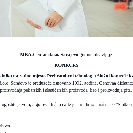
MBA-Centar d.o.o. Sarajevo
godine objavljuje:
KONKURS
adnika na radno mjesto Prehrambeni tehnolog u Služni kontrole kva
o.o. Sarajevo je preduzeće osnovano 1992. godine. Osnovna djelatnos
proizvodnja pekarskih i slastičarskih proizvoda, kao i proizvodnja pita.
ugostiteljstvom, a gotova ili à la carte jela nudimo u naših 10 “Slatko i
roizvoda