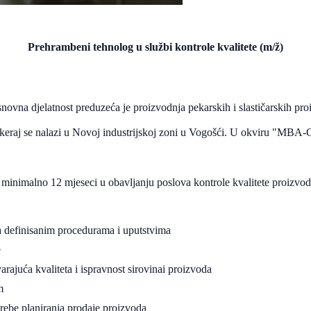
Prehrambeni tehnolog u službi kontrole kvalitete (m/ž)
na djelatnost preduzeća je proizvodnja pekarskih i slastičarskih proiz
 i pakeraj se nalazi u Novoj industrijskoj zoni u Vogošći. U okviru "M
nimalno 12 mjeseci u obavljanju poslova kontrole kvalitete proizvoda 
sa definisanim procedurama i uputstvima
e
rajuća kvaliteta i ispravnost sirovinai proizvoda
m
rebe planiranja prodaje proizvoda