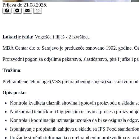
Prijava do 21.08.2025.
Lokacije rada:
Vogošća i Ilijaš - 2 izvršioca
MBA Centar d.o.o. Sarajevo je preduzeće osnovano 1992. godine. Osnov
Proizvodni pogon sa odjelima pekarstvo, slastičarstvo, pite i jufke
Tražimo
:
Prehrambene tehnologe (VSS prehrambenog smjera) sa iskustvom od mi
Opis posla:
Kontrola kvaliteta ulaznih sirovina i gotovih proizvoda u skladu 
Nadzor nad tehničkim i higijenskim uslovima procesa proizvodnj
Kontrola i koordinacija uzimanja uzoraka da bi se osigurala odgova
Ispunjavanje propisanih zahtjeva u skladu sa IFS Food standardo
Pružanje stručnih informacija o prehrambenim proizvodima za pot