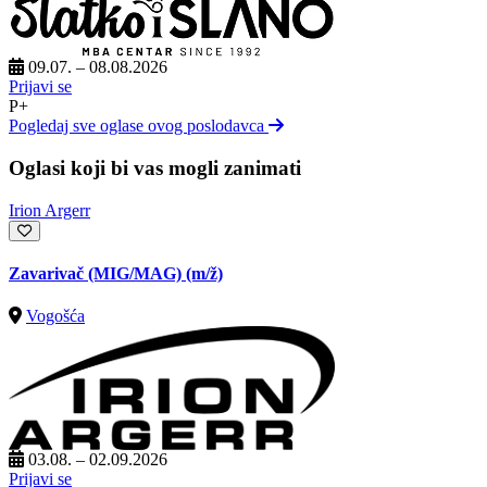
09.07. – 08.08.2026
Prijavi se
P+
Pogledaj sve oglase ovog poslodavca
Oglasi koji bi vas mogli zanimati
Irion Argerr
Zavarivač (MIG/MAG)
(m/ž)
Vogošća
03.08. – 02.09.2026
Prijavi se