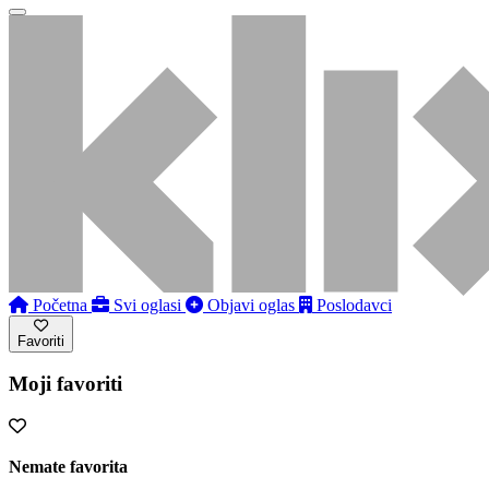
Početna
Svi oglasi
Objavi oglas
Poslodavci
Favoriti
Moji favoriti
Nemate favorita