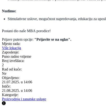
Nudimo:
Stimulativne uslove, mogućnost napredovanja, edukaciju za uposl
Postani dio naše MBA porodice!
Prijave putem opcije:
"Prijavite se na oglas".
Mjesto rada:
Više lokacija
Zaposlenje:
Puno radno vrijeme
Broj izvršilaca:
2
Rad od kuće:
Ne
Objavljeno:
21.07.2025. u 14:06
Ističe:
21.08.2025. u 14:06
Kategorije:
Proizvodnja i zanatske usluge