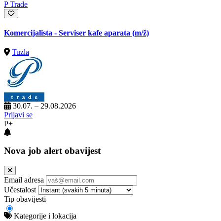
P Trade
Komercijalista - Serviser kafe aparata
(m/ž)
Tuzla
30.07. – 29.08.2026
Prijavi se
P+
Nova job alert obavijest
Email adresa
Učestalost
Tip obavijesti
Kategorije i lokacija