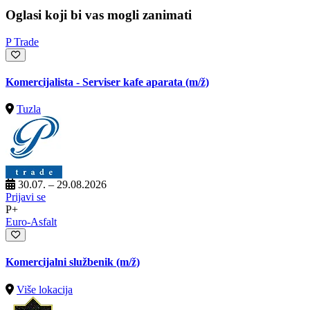
Oglasi koji bi vas mogli zanimati
P Trade
Komercijalista - Serviser kafe aparata
(m/ž)
Tuzla
30.07. – 29.08.2026
Prijavi se
P+
Euro-Asfalt
Komercijalni službenik
(m/ž)
Više lokacija