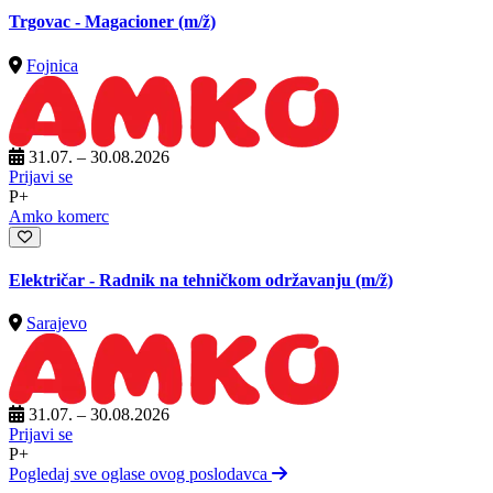
Trgovac - Magacioner
(m/ž)
Fojnica
31.07. – 30.08.2026
Prijavi se
P+
Amko komerc
Električar - Radnik na tehničkom održavanju
(m/ž)
Sarajevo
31.07. – 30.08.2026
Prijavi se
P+
Pogledaj sve oglase ovog poslodavca