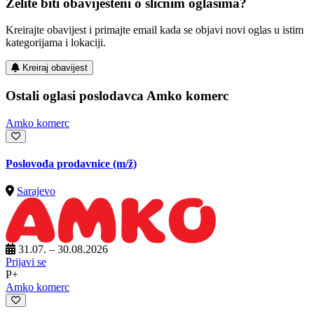
Želite biti obaviješteni o sličnim oglasima?
Kreirajte obavijest i primajte email kada se objavi novi oglas u istim
kategorijama i lokaciji.
Kreiraj obavijest
Ostali oglasi poslodavca Amko komerc
Amko komerc
Poslovođa prodavnice
(m/ž)
Sarajevo
31.07. – 30.08.2026
Prijavi se
P+
Amko komerc