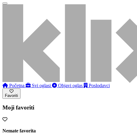
Početna
Svi oglasi
Objavi oglas
Poslodavci
Favoriti
Moji favoriti
Nemate favorita