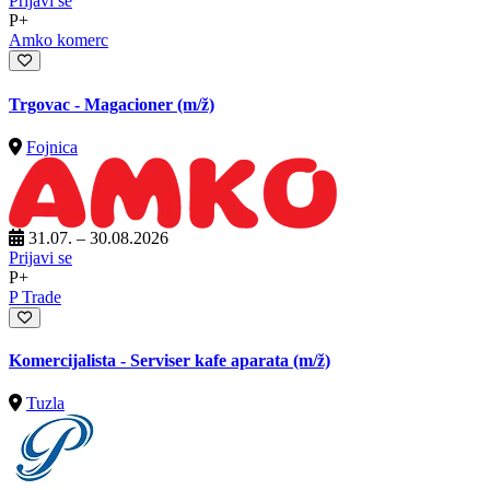
Prijavi se
P+
Amko komerc
Trgovac - Magacioner
(m/ž)
Fojnica
31.07. – 30.08.2026
Prijavi se
P+
P Trade
Komercijalista - Serviser kafe aparata
(m/ž)
Tuzla