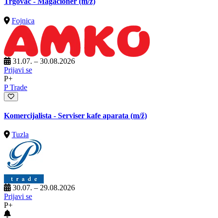
Trgovac - Magacioner
(m/ž)
Fojnica
31.07. – 30.08.2026
Prijavi se
P+
P Trade
Komercijalista - Serviser kafe aparata
(m/ž)
Tuzla
30.07. – 29.08.2026
Prijavi se
P+