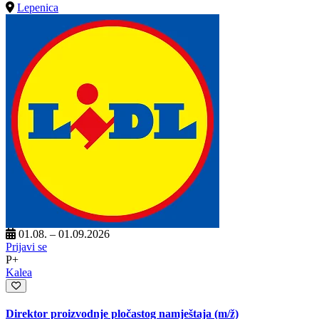
Lepenica
01.08. – 01.09.2026
Prijavi se
P+
Kalea
Direktor proizvodnje pločastog namještaja
(m/ž)