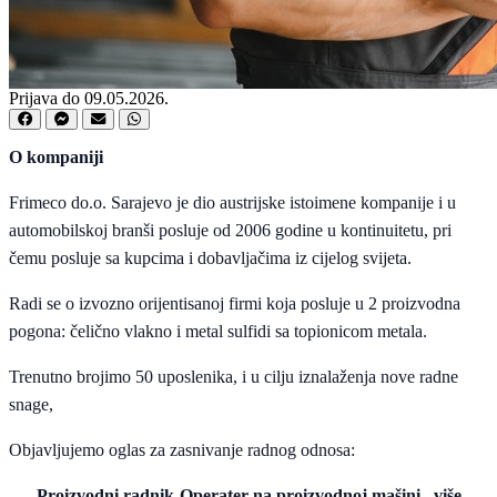
Prijava do 09.05.2026.
O kompaniji
Frimeco do.o. Sarajevo je dio austrijske istoimene kompanije i u
automobilskoj branši posluje od 2006 godine u kontinuitetu, pri
čemu posluje sa kupcima i dobavljačima iz cijelog svijeta.
Radi se o izvozno orijentisanoj firmi koja posluje u 2 proizvodna
pogona: čelično vlakno i metal sulfidi sa topionicom metala.
Trenutno brojimo 50 uposlenika, i u cilju iznalaženja nove radne
snage,
Objavljujemo oglas za zasnivanje radnog odnosa:
Proizvodni radnik-Operater na proizvodnoj mašini, više