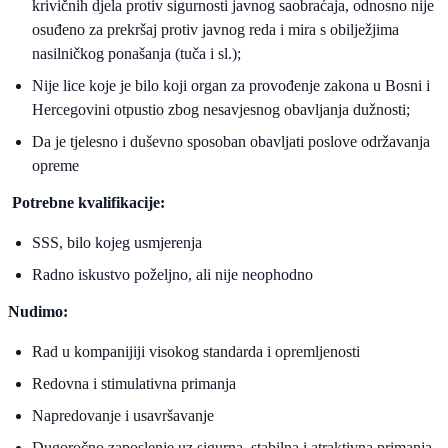
krivičnih djela protiv sigurnosti javnog saobraćaja, odnosno nije
osuđeno za prekršaj protiv javnog reda i mira s obilježjima
nasilničkog ponašanja (tuča i sl.);
Nije lice koje je bilo koji organ za provođenje zakona u Bosni i
Hercegovini otpustio zbog nesavjesnog obavljanja dužnosti;
Da je tjelesno i duševno sposoban obavljati poslove održavanja
opreme
Potrebne kvalifikacije:
SSS, bilo kojeg usmjerenja
Radno iskustvo poželjno, ali nije neophodno
Nudimo:
Rad u kompanijiji visokog standarda i opremljenosti
Redovna i stimulativna primanja
Napredovanje i usavršavanje
Dugoročno zaposlenje uz sigurna, stabilna i atraktivna primanja,