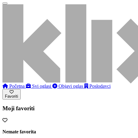
Početna
Svi oglasi
Objavi oglas
Poslodavci
Favoriti
Moji favoriti
Nemate favorita