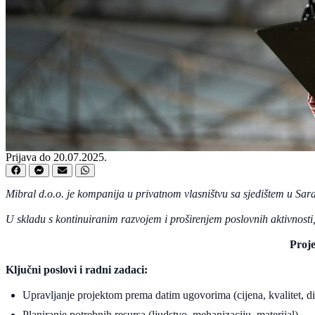
Prijava do 20.07.2025.
Mibral d.o.o. je kompanija u privatnom vlasništvu sa sjedištem u S
U skladu s kontinuiranim razvojem i proširenjem poslovnih aktivnosti
Proje
Ključni poslovi i radni zadaci:
Upravljanje projektom prema datim ugovorima (cijena, kvalitet, di
Planiranje potrebnih resursa (ljudstvo, mehanizaciju, materijal)