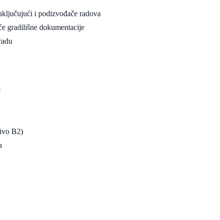
uključujući i podizvođače radova
će gradilišne dokumentacije
radu
e
nivo B2)
a