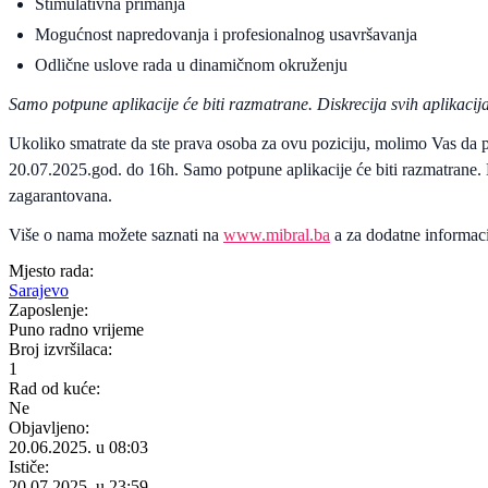
Stimulativna primanja
Mogućnost napredovanja i profesionalnog usavršavanja
Odlične uslove rada u dinamičnom okruženju
Samo potpune aplikacije će biti razmatrane. Diskrecija svih aplikacij
Ukoliko smatrate da ste prava osoba za ovu poziciju, molimo Vas da p
20.07.2025.god. do 16h. Samo potpune aplikacije će biti razmatrane. D
zagarantovana.
Više o nama možete saznati na
www.mibral.ba
a za dodatne informac
Mjesto rada:
Sarajevo
Zaposlenje:
Puno radno vrijeme
Broj izvršilaca:
1
Rad od kuće:
Ne
Objavljeno:
20.06.2025. u 08:03
Ističe:
20.07.2025. u 23:59