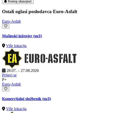
Kreiraj obavijest
Ostali oglasi poslodavca Euro-Asfalt
Euro-Asfalt
Mašinski inženjer
(m/ž)
Više lokacija
28.07. – 27.08.2026
Prijavi se
P+
Euro-Asfalt
Komercijalni službenik
(m/ž)
Više lokacija