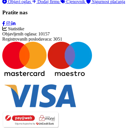
Objavi oglas
Dodaj firmu
Cjenovnik
Sigurnost plaćanja
Pratite nas
Statistike
Objavljenih oglasa:
10157
Registrovanih poslodavaca:
3051