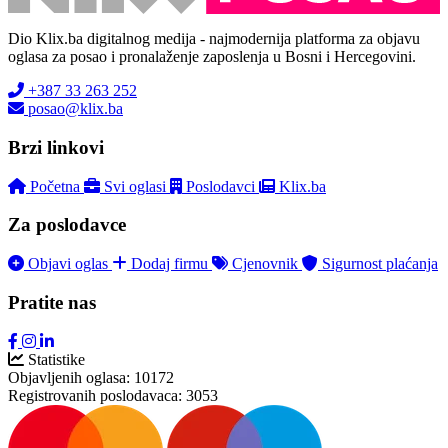
Dio Klix.ba digitalnog medija - najmodernija platforma za objavu
oglasa za posao i pronalaženje zaposlenja u Bosni i Hercegovini.
+387 33 263 252
posao@klix.ba
Brzi linkovi
Početna
Svi oglasi
Poslodavci
Klix.ba
Za poslodavce
Objavi oglas
Dodaj firmu
Cjenovnik
Sigurnost plaćanja
Pratite nas
Statistike
Objavljenih oglasa:
10172
Registrovanih poslodavaca:
3053