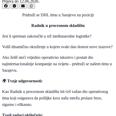
Prijava do 12.06.2026.
Pridruži se DHL timu u Sarajevu na poziciji
Radnik u procesnom skladištu
Jesi li spreman zakoračiti u srž međunarodne logistike?
Voliš dinamično okruženje u kojem svaki dan donosi nove izazove?
Ako želiš steći vrijedno operativno iskustvo i postati dio
najinternacionalnije kompanije na svijetu - pridruži se našem timu u
Sarajevu.
🌍
Tvoje odgovornosti:
Kao Radnik u procesnom skladištu bit ćeš važan dio operativnog
tima koji osigurava da pošiljke kroz našu mrežu prolaze brzo,
sigurno i efikasno.
Tvoji zadaci uključuju: