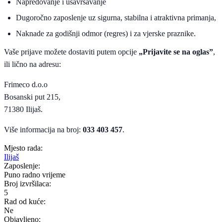
Napredovanje i usavršavanje
Dugoročno zaposlenje uz sigurna, stabilna i atraktivna primanja,
Naknade za godišnji odmor (regres) i za vjerske praznike.
Vaše prijave možete dostaviti putem opcije
„Prijavite se na oglas”
,
ili lično na adresu:
Frimeco d.o.o
Bosanski put 215,
71380 Ilijaš.
Više informacija na broj:
033 403 457
.
Mjesto rada:
Ilijaš
Zaposlenje:
Puno radno vrijeme
Broj izvršilaca:
5
Rad od kuće:
Ne
Objavljeno: