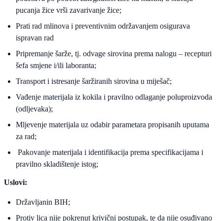
pucanja žice vrši zavarivanje žice;
Prati rad mlinova i preventivnim održavanjem osigurava
ispravan rad
Pripremanje šarže, tj. odvage sirovina prema nalogu – recepturi
šefa smjene i/ili laboranta;
Transport i istresanje šaržiranih sirovina u miješač;
Vađenje materijala iz kokila i pravilno odlaganje poluproizvoda
(odljevaka);
Mljevenje materijala uz odabir parametara propisanih uputama
za rad;
Pakovanje materijala i identifikacija prema specifikacijama i
pravilno skladištenje istog;
Uslovi:
Državljanin BIH;
Protiv lica nije pokrenut krivični postupak, te da nije osuđivano