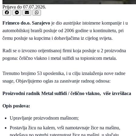
Prijava do 07.07.2026.
Frimeco do.o. Sarajevo
je dio austrijske istoimene kompanije i u
automobilskoj branši posluje od 2006 godine u kontinuitetu, pri
čemu posluje sa kupcima i dobavljačima iz cijelog svijeta.
Radi se o izvozno orijentisanoj firmi koja posluje u 2 proizvodna
pogona: čelično vlakno i metal sulfidi sa topionicom metala.
Trenutno brojimo 53 uposlenika, i u cilju iznalaženja nove radne
snage, Objavljujemo oglas za zasnivanje radnog odnosa:
Proizvodni radnik Metal sulfidi / čelično vlakno, više izvršilaca
Opis poslova:
Upravljanje proizvodnom mašinom;
Postavlja žicu na kalem, vrši namotavnaje žice na mašinu,
podešava po potrebi zategnutost žice na mašini, u slučaju