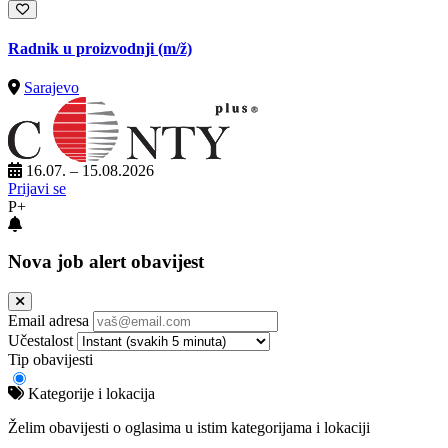
Radnik u proizvodnji
(m/ž)
Sarajevo
16.07. – 15.08.2026
Prijavi se
P+
Nova job alert obavijest
Email adresa
Učestalost
Tip obavijesti
Kategorije i lokacija
Želim obavijesti o oglasima u istim kategorijama i lokaciji