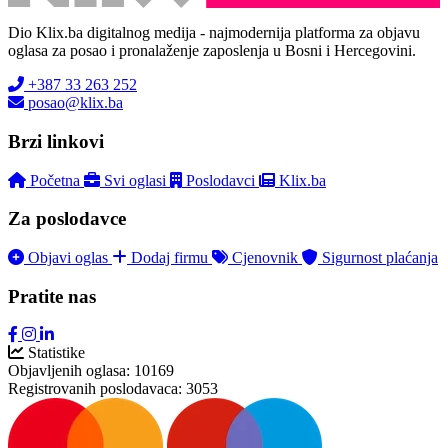
Dio Klix.ba digitalnog medija - najmodernija platforma za objavu
oglasa za posao i pronalaženje zaposlenja u Bosni i Hercegovini.
+387 33 263 252
posao@klix.ba
Brzi linkovi
Početna
Svi oglasi
Poslodavci
Klix.ba
Za poslodavce
Objavi oglas
Dodaj firmu
Cjenovnik
Sigurnost plaćanja
Pratite nas
Statistike
Objavljenih oglasa:
10169
Registrovanih poslodavaca:
3053