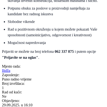
skivanja drvenih konstrukcija, stolarskim mašinama i slično.
Potpunu obuku za poslove u proizvodnji namještaja za
kandidate bez radnog iskustva
Slobodne vikende
Rad u pozitivnom okruženju u kojem možete pokazati Vaše
sposobnosti (samoinicijativu, odgovornost i kreativnost)
Mogućnost napredovanja
Prijaviti se možete na broj telefona
062 337 875
i putem opcije
"Prijavite se na oglas"
.
Mjesto rada:
Ilidža
Zaposlenje:
Puno radno vrijeme
Broj izvršilaca:
1
Rad od kuće:
Ne
Objavljeno:
29.09.2025. u 16:10