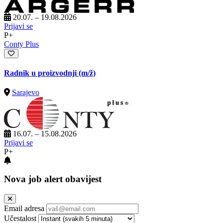
20.07. – 19.08.2026
Prijavi se
P+
Conty Plus
Radnik u proizvodnji
(m/ž)
Sarajevo
16.07. – 15.08.2026
Prijavi se
P+
Nova job alert obavijest
Email adresa
Učestalost