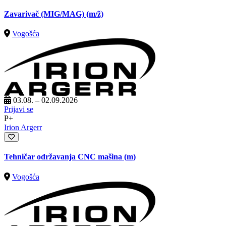
Zavarivač (MIG/MAG)
(m/ž)
Vogošća
03.08. – 02.09.2026
Prijavi se
P+
Irion Argerr
Tehničar održavanja CNC mašina (m)
Vogošća