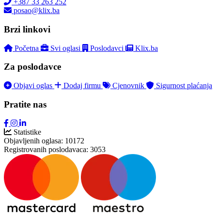
+387 33 263 252
posao@klix.ba
Brzi linkovi
Početna
Svi oglasi
Poslodavci
Klix.ba
Za poslodavce
Objavi oglas
Dodaj firmu
Cjenovnik
Sigurnost plaćanja
Pratite nas
Statistike
Objavljenih oglasa:
10172
Registrovanih poslodavaca:
3053