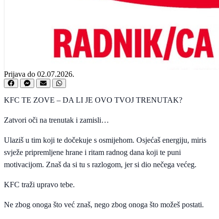
Prijava do 02.07.2026.
KFC TE ZOVE – DA LI JE OVO TVOJ TRENUTAK?
Zatvori oči na trenutak i zamisli…
Ulaziš u tim koji te dočekuje s osmijehom. Osjećaš energiju, miris
svježe pripremljene hrane i ritam radnog dana koji te puni
motivacijom. Znaš da si tu s razlogom, jer si dio nečega većeg.
KFC traži upravo tebe.
Ne zbog onoga što već znaš, nego zbog onoga što možeš postati.