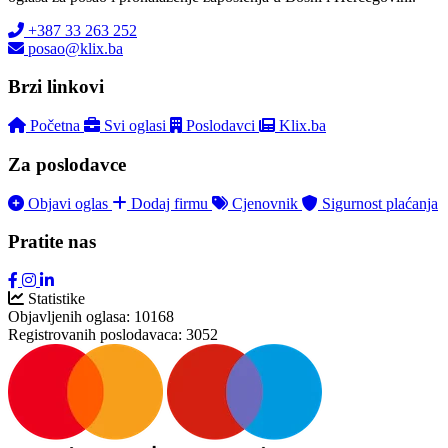
+387 33 263 252
posao@klix.ba
Brzi linkovi
Početna
Svi oglasi
Poslodavci
Klix.ba
Za poslodavce
Objavi oglas
Dodaj firmu
Cjenovnik
Sigurnost plaćanja
Pratite nas
Statistike
Objavljenih oglasa:
10168
Registrovanih poslodavaca:
3052