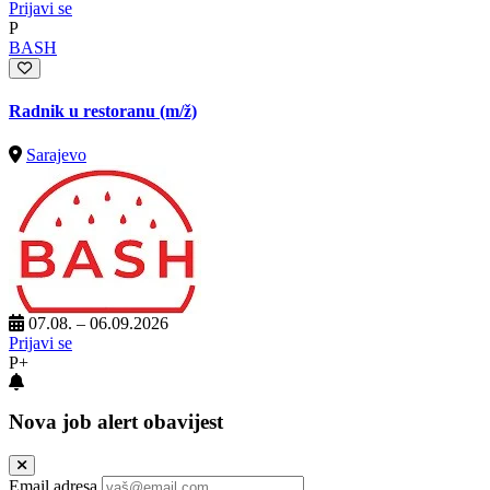
Prijavi se
P
BASH
Radnik u restoranu
(m/ž)
Sarajevo
07.08. – 06.09.2026
Prijavi se
P+
Nova job alert obavijest
Email adresa