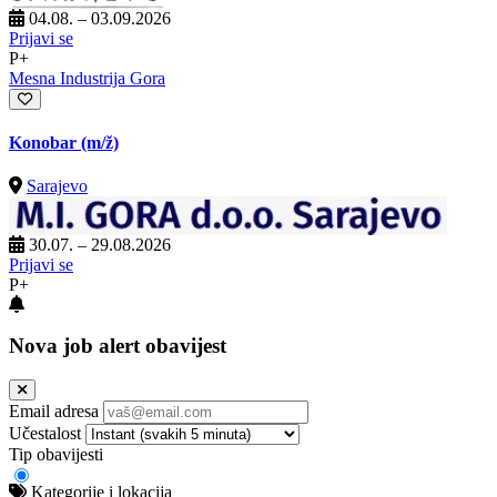
04.08. – 03.09.2026
Prijavi se
P+
Mesna Industrija Gora
Konobar
(m/ž)
Sarajevo
30.07. – 29.08.2026
Prijavi se
P+
Nova job alert obavijest
Email adresa
Učestalost
Tip obavijesti
Kategorije i lokacija