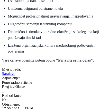
Dva slobodna dana u sedmici
Uniforma osigurani od strane hotela
Mogućnost profesionalnog usavršavanja i napredovanja
Dugoročnu saradnju u stabilnoj kompaniji
Dinamično i stimulativno radno okruženje sa kolegama koji
podržavaju timski rad
Izražena organizacijska kultura međusobnog poštovanja i
povjerenja
Vaše orijave pošaljite putem opcije
"Prijavite se na oglas"
.
Mjesto rada:
Sarajevo
Zaposlenje:
Puno radno vrijeme
Broj izvršilaca:
1
Rad od kuće:
Ne
Objavljeno:
17.09.2025. u 13:16