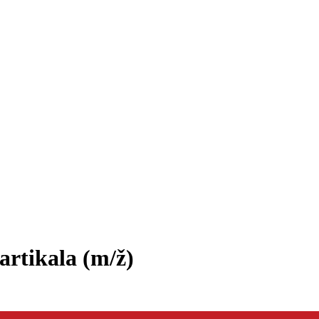
artikala
(m/ž)