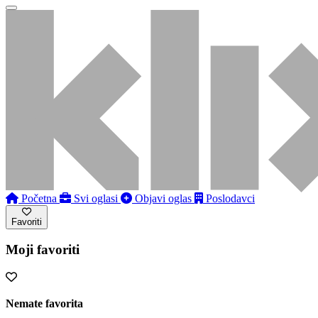
Početna
Svi oglasi
Objavi oglas
Poslodavci
Favoriti
Moji favoriti
Nemate favorita