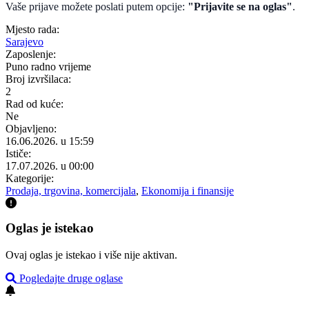
Vaše prijave možete poslati putem opcije:
"Prijavite se na oglas"
.
Mjesto rada:
Sarajevo
Zaposlenje:
Puno radno vrijeme
Broj izvršilaca:
2
Rad od kuće:
Ne
Objavljeno:
16.06.2026. u 15:59
Ističe:
17.07.2026. u 00:00
Kategorije:
Prodaja, trgovina, komercijala
,
Ekonomija i finansije
Oglas je istekao
Ovaj oglas je istekao i više nije aktivan.
Pogledajte druge oglase