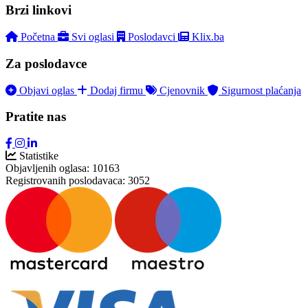
Brzi linkovi
Početna
Svi oglasi
Poslodavci
Klix.ba
Za poslodavce
Objavi oglas
Dodaj firmu
Cjenovnik
Sigurnost plaćanja
Pratite nas
Statistike
Objavljenih oglasa:
10163
Registrovanih poslodavaca:
3052