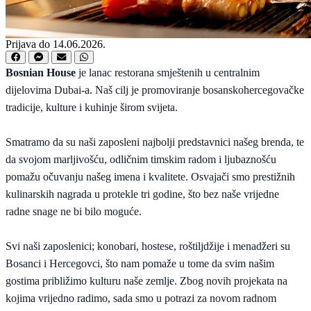
Prijava do 14.06.2026.
Bosnian House
je lanac restorana smještenih u centralnim
dijelovima Dubai-a. Naš cilj je promoviranje bosanskohercegovačke
tradicije, kulture i kuhinje širom svijeta.
Smatramo da su naši zaposleni najbolji predstavnici našeg brenda, te
da svojom marljivošću, odličnim timskim radom i ljubaznošću
pomažu očuvanju našeg imena i kvalitete. Osvajači smo prestižnih
kulinarskih nagrada u protekle tri godine, što bez naše vrijedne
radne snage ne bi bilo moguće.
Svi naši zaposlenici; konobari, hostese, roštiljdžije i menadžeri su
Bosanci i Hercegovci, što nam pomaže u tome da svim našim
gostima približimo kulturu naše zemlje. Zbog novih projekata na
kojima vrijedno radimo, sada smo u potrazi za novom radnom