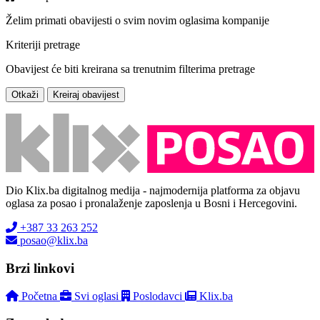
Želim primati obavijesti o svim novim oglasima kompanije
Kriteriji pretrage
Obavijest će biti kreirana sa trenutnim filterima pretrage
Otkaži
Kreiraj obavijest
Dio Klix.ba digitalnog medija - najmodernija platforma za objavu
oglasa za posao i pronalaženje zaposlenja u Bosni i Hercegovini.
+387 33 263 252
posao@klix.ba
Brzi linkovi
Početna
Svi oglasi
Poslodavci
Klix.ba